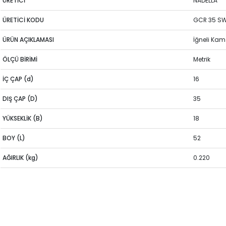
ÜRETİCİ
NADELLA
ÜRETİCİ KODU
GCR 35 S
ÜRÜN AÇIKLAMASI
İğneli Ka
ÖLÇÜ BİRİMİ
Metrik
İÇ ÇAP (d)
16
DIŞ ÇAP (D)
35
YÜKSEKLİK (B)
18
BOY (L)
52
AĞIRLIK (kg)
0.220