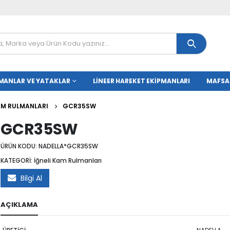
MANLAR VE YATAKLAR
LINEER HAREKET EKIPMANLARI
MAFSA
KAM RULMANLARI
GCR35SW
GCR35SW
ÜRÜN KODU:
NADELLA*GCR35SW
KATEGORİ:
İğneli Kam Rulmanları
Bilgi Al
AÇIKLAMA