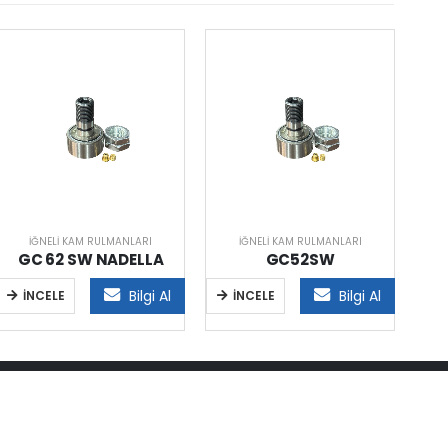
İĞNELI KAM RULMANLARI
İĞNELI KAM RULMANLARI
GC 62 SW NADELLA
GC52SW
Bilgi Al
Bilgi Al
İNCELE
İNCELE