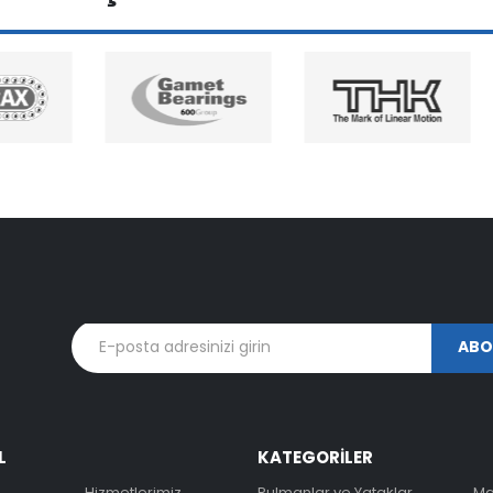
L
KATEGORİLER
Hizmetlerimiz
Rulmanlar ve Yataklar
Ma