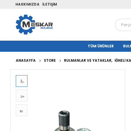
HAKKIMIZDA
İLETIŞIM
TÜM ÜRÜNLER
RUL
ANASAYFA
STORE
RULMANLAR VE YATAKLAR
,
İĞNELI 