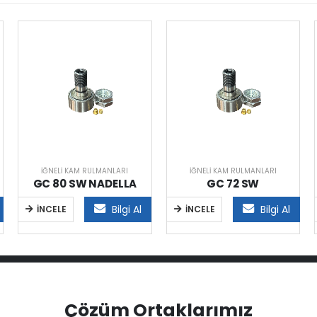
İĞNELI KAM RULMANLARI
İĞNELI KAM RULMANLARI
GC 80 SW NADELLA
GC 72 SW
Bilgi Al
Bilgi Al
İNCELE
İNCELE
Çözüm Ortaklarımız