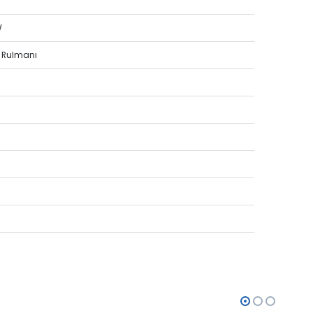
W
m Rulmanı