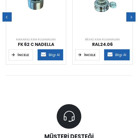
MAKARALI KAM RULMANLARI
BILYALI KAM RULMANLARI
FK 62 C NADELLA
RAL24.06
İNCELE
Bilgi Al
İNCELE
Bilgi Al
MÜŞTERİ DESTEĞİ