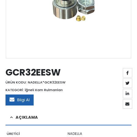
GCR32EESW
ÜRÜN KODU:
NADELLA*GCR32EESW
KATEGORİ:
İğneli Kam Rulmanları
Bilgi Al
AÇIKLAMA
ÜRETİCİ
NADELLA