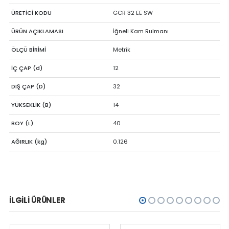
ÜRETİCİ KODU
GCR 32 EE SW
ÜRÜN AÇIKLAMASI
İğneli Kam Rulmanı
ÖLÇÜ BİRİMİ
Metrik
İÇ ÇAP (d)
12
DIŞ ÇAP (D)
32
YÜKSEKLİK (B)
14
BOY (L)
40
AĞIRLIK (kg)
0.126
İLGILI ÜRÜNLER