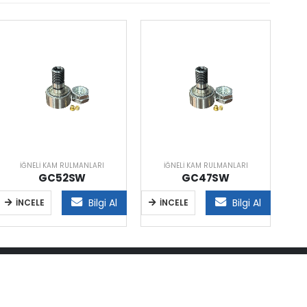
İĞNELI KAM RULMANLARI
İĞNELI KAM RULMANLARI
GC52SW
GC47SW
Bilgi Al
Bilgi Al
İNCELE
İNCELE