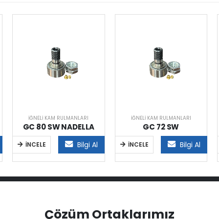
İĞNELI KAM RULMANLARI
İĞNELI KAM RULMANLARI
GC 80 SW NADELLA
GC 72 SW
Bilgi Al
Bilgi Al
İNCELE
İNCELE
Çözüm Ortaklarımız