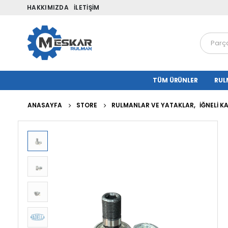
HAKKIMIZDA
İLETIŞIM
TÜM ÜRÜNLER
RUL
ANASAYFA
STORE
RULMANLAR VE YATAKLAR
,
İĞNELI 