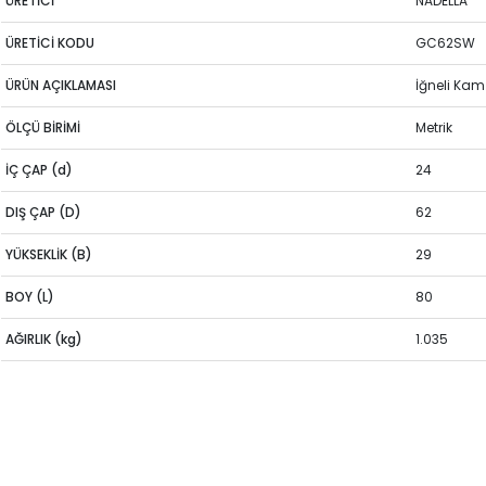
ÜRETİCİ
NADELLA
ÜRETİCİ KODU
GC62SW
ÜRÜN AÇIKLAMASI
İğneli Ka
ÖLÇÜ BİRİMİ
Metrik
İÇ ÇAP (d)
24
DIŞ ÇAP (D)
62
YÜKSEKLİK (B)
29
BOY (L)
80
AĞIRLIK (kg)
1.035