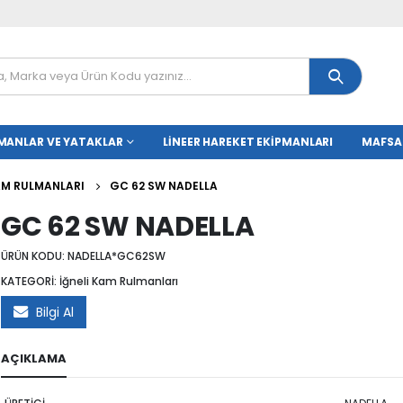
MANLAR VE YATAKLAR
LINEER HAREKET EKIPMANLARI
MAFSA
KAM RULMANLARI
GC 62 SW NADELLA
GC 62 SW NADELLA
ÜRÜN KODU:
NADELLA*GC62SW
KATEGORİ:
İğneli Kam Rulmanları
Bilgi Al
AÇIKLAMA