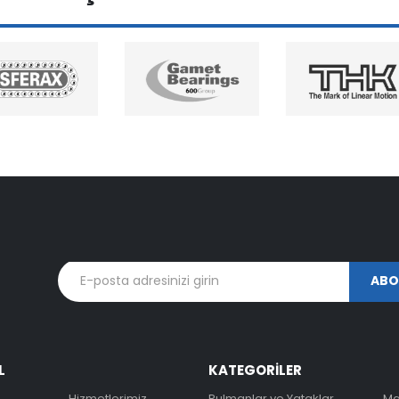
L
KATEGORİLER
Hizmetlerimiz
Rulmanlar ve Yataklar
Ma