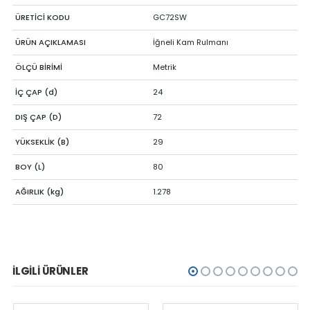
ÜRETİCİ KODU
GC72SW
ÜRÜN AÇIKLAMASI
İğneli Kam Rulmanı
ÖLÇÜ BİRİMİ
Metrik
İÇ ÇAP (d)
24
DIŞ ÇAP (D)
72
YÜKSEKLİK (B)
29
BOY (L)
80
AĞIRLIK (kg)
1.278
İLGILI ÜRÜNLER