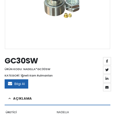
GC30SW
ÜRÜN KODU:
NADELLA*GC30SW
KATEGORİ:
İğneli Kam Rulmanları
Bilgi Al
AÇIKLAMA
ÜRETİCİ
NADELLA