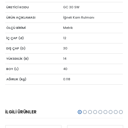
ÜRETİCİ KODU
GC 30 SW
ÜRÜN AÇIKLAMASI
İğneli Kam Rulmanı
ÖLÇÜ BİRİMİ
Metrik
İÇ ÇAP (d)
12
DIŞ ÇAP (D)
30
YÜKSEKLİK (B)
14
BOY (L)
40
AĞIRLIK (kg)
0.118
İLGILI ÜRÜNLER