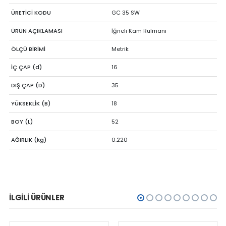
ÜRETİCİ KODU
GC 35 SW
ÜRÜN AÇIKLAMASI
İğneli Kam Rulmanı
ÖLÇÜ BİRİMİ
Metrik
İÇ ÇAP (d)
16
DIŞ ÇAP (D)
35
YÜKSEKLİK (B)
18
BOY (L)
52
AĞIRLIK (kg)
0.220
İLGILI ÜRÜNLER