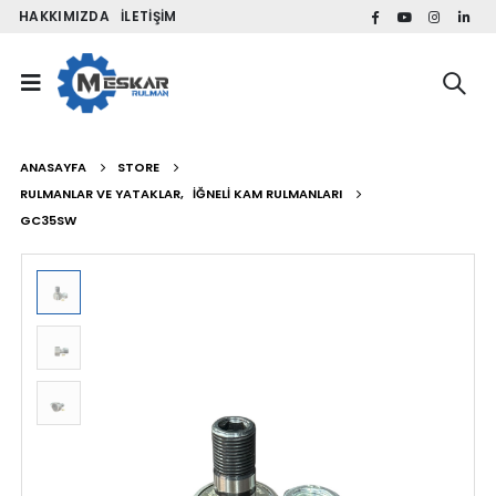
HAKKIMIZDA
İLETIŞIM
ANASAYFA
STORE
RULMANLAR VE YATAKLAR
,
İĞNELI KAM RULMANLARI
GC35SW