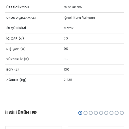
ÜRETİCİ KODU
GCR 90 SW
ÜRÜN AÇIKLAMASI
İğneli Kam Rulmanı
ÖLÇÜ BİRİMİ
Metrik
İÇ ÇAP (d)
30
DIŞ ÇAP (D)
90
YÜKSEKLİK (B)
35
BOY (L)
100
AĞIRLIK (kg)
2.435
İLGILI ÜRÜNLER