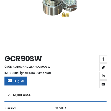
GCR90SW
ÜRÜN KODU:
NADELLA*GCR90SW
KATEGORİ:
İğneli Kam Rulmanları
Bilgi Al
AÇIKLAMA
ÜRETİCİ
NADELLA