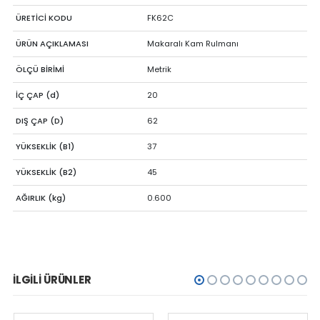
ÜRETİCİ KODU
FK62C
ÜRÜN AÇIKLAMASI
Makaralı Kam Rulmanı
ÖLÇÜ BİRİMİ
Metrik
İÇ ÇAP (d)
20
DIŞ ÇAP (D)
62
YÜKSEKLİK (B1)
37
YÜKSEKLİK (B2)
45
AĞIRLIK (kg)
0.600
İLGILI ÜRÜNLER