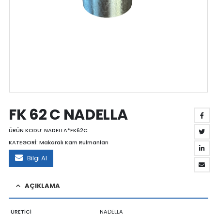
FK 62 C NADELLA
ÜRÜN KODU:
NADELLA*FK62C
KATEGORİ:
Makaralı Kam Rulmanları
Bilgi Al
AÇIKLAMA
ÜRETİCİ
NADELLA