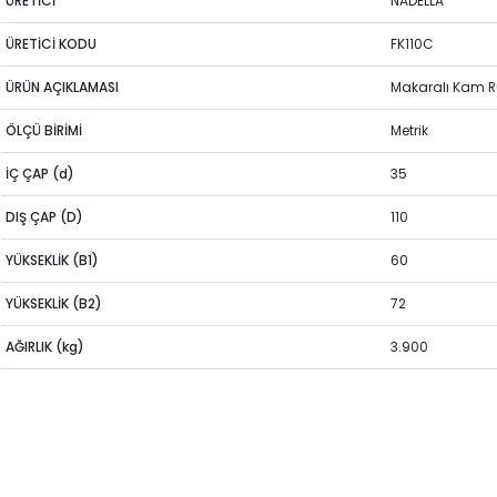
ÜRETİCİ
NADELLA
ÜRETİCİ KODU
FK110C
ÜRÜN AÇIKLAMASI
Makaralı Kam 
ÖLÇÜ BİRİMİ
Metrik
İÇ ÇAP (d)
35
DIŞ ÇAP (D)
110
YÜKSEKLİK (B1)
60
YÜKSEKLİK (B2)
72
AĞIRLIK (kg)
3.900