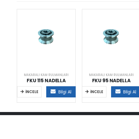
RI
MAKARALI KAM RULMANLARI
MAKARALI KAM RULMANLARI
FKU 115 NADELLA
FKU 95 NADELLA
i Al
Bilgi Al
Bilgi Al
İNCELE
İNCELE