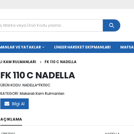
MANLAR VE YATAKLAR
LINEER HAREKET EKIPMANLARI
MAFSA
I KAM RULMANLARI
FK 110 C NADELLA
FK 110 C NADELLA
ÜRÜN KODU:
NADELLA*FK110C
KATEGORİ:
Makaralı Kam Rulmanları
Bilgi Al
AÇIKLAMA