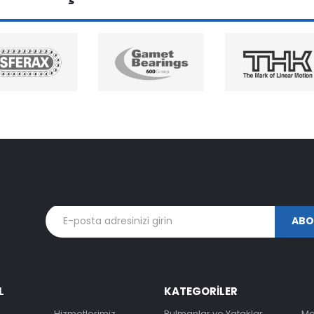
L
KATEGORİLER
Hizmetlerimiz
Rulmanlar ve Yataklar
Ma