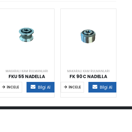
MAKARALI KAM RULMANLARI
MAKARALI KAM RULMANLARI
M
FKU 55 NADELLA
FK 90 C NADELLA
Bilgi Al
Bilgi Al
İNCELE
İNCELE