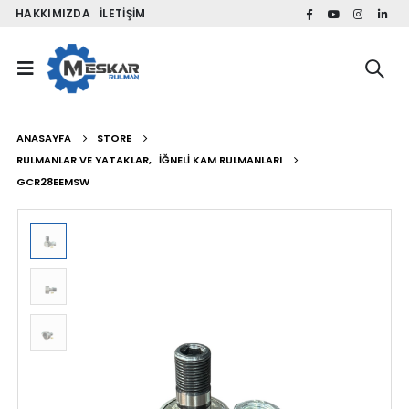
HAKKIMIZDA
İLETIŞIM
ANASAYFA
STORE
RULMANLAR VE YATAKLAR
,
İĞNELI KAM RULMANLARI
GCR28EEMSW