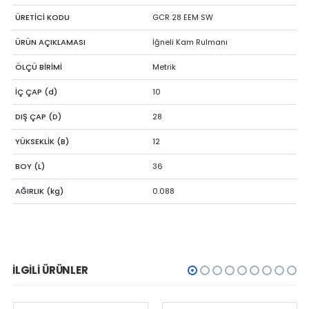
ÜRETİCİ KODU
GCR 28 EEM SW
ÜRÜN AÇIKLAMASI
İğneli Kam Rulmanı
ÖLÇÜ BİRİMİ
Metrik
İÇ ÇAP (d)
10
DIŞ ÇAP (D)
28
YÜKSEKLİK (B)
12
BOY (L)
36
AĞIRLIK (kg)
0.088
İLGILI ÜRÜNLER