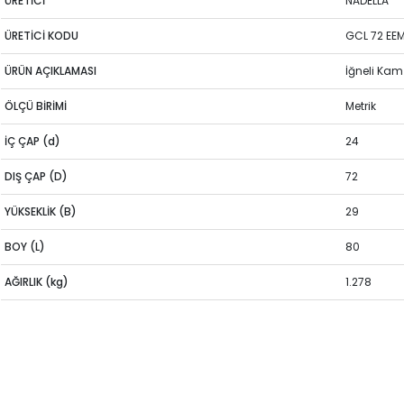
ÜRETİCİ
NADELLA
ÜRETİCİ KODU
GCL 72 EE
ÜRÜN AÇIKLAMASI
İğneli Ka
ÖLÇÜ BİRİMİ
Metrik
İÇ ÇAP (d)
24
DIŞ ÇAP (D)
72
YÜKSEKLİK (B)
29
BOY (L)
80
AĞIRLIK (kg)
1.278