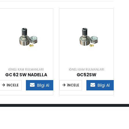
İĞNELI KAM RULMANLARI
İĞNELI KAM RULMANLARI
GC 62 SW NADELLA
GC52SW
Bilgi Al
Bilgi Al
İNCELE
İNCELE