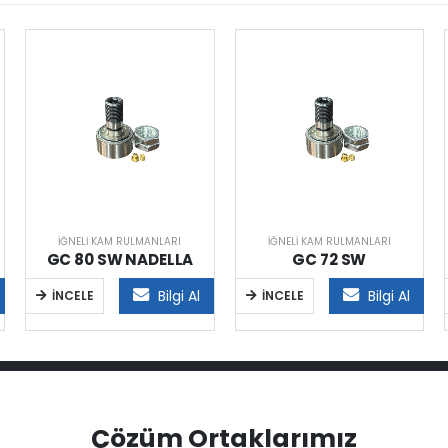
İĞNELI KAM RULMANLARI
İĞNELI KAM RULMANLARI
GC 80 SW NADELLA
GC 72 SW
Bilgi Al
Bilgi Al
İNCELE
İNCELE
Çözüm Ortaklarımız