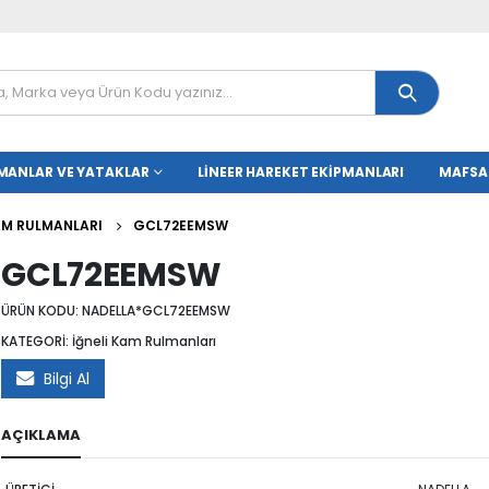
MANLAR VE YATAKLAR
LINEER HAREKET EKIPMANLARI
MAFSA
KAM RULMANLARI
GCL72EEMSW
GCL72EEMSW
ÜRÜN KODU:
NADELLA*GCL72EEMSW
KATEGORİ:
İğneli Kam Rulmanları
Bilgi Al
AÇIKLAMA