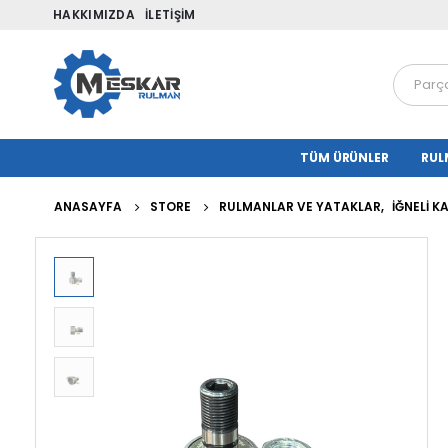
HAKKIMIZDA
İLETIŞIM
TÜM ÜRÜNLER
RUL
ANASAYFA
STORE
RULMANLAR VE YATAKLAR
,
İĞNELI 