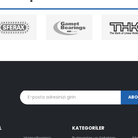
L
KATEGORİLER
Hizmetlerimiz
Rulmanlar ve Yataklar
Ma