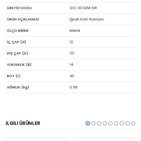
ÜRETİCİ KODU
GCL 30 EEM SW
ÜRÜN AÇIKLAMASI
İğneli Kam Rulmanı
ÖLÇÜ BİRİMİ
Metrik
İÇ ÇAP (d)
12
DIŞ ÇAP (D)
30
YÜKSEKLİK (B)
14
BOY (L)
40
AĞIRLIK (kg)
0.118
İLGILI ÜRÜNLER