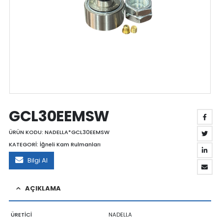
GCL30EEMSW
ÜRÜN KODU:
NADELLA*GCL30EEMSW
KATEGORİ:
İğneli Kam Rulmanları
Bilgi Al
AÇIKLAMA
ÜRETİCİ
NADELLA