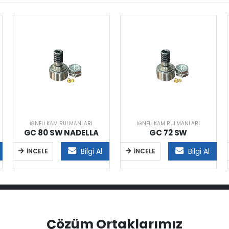
İĞNELI KAM RULMANLARI
İĞNELI KAM RULMANLARI
GC 80 SW NADELLA
GC 72 SW
Bilgi Al
Bilgi Al
İNCELE
İNCELE
Çözüm Ortaklarımız