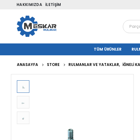
HAKKIMIZDA
İLETIŞIM
TÜM ÜRÜNLER
RUL
ANASAYFA
STORE
RULMANLAR VE YATAKLAR
,
İĞNELI 