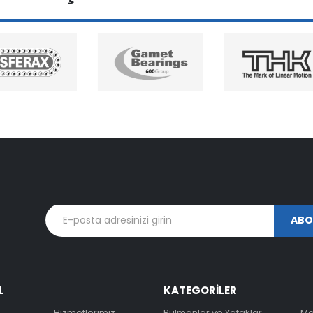
L
KATEGORİLER
Hizmetlerimiz
Rulmanlar ve Yataklar
Ma