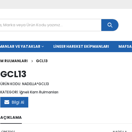
MANLAR VE YATAKLAR
LINEER HAREKET EKIPMANLARI
MAFSA
KAM RULMANLARI
GCL13
GCL13
ÜRÜN KODU:
NADELLA*GCL13
KATEGORİ:
İğneli Kam Rulmanları
Bilgi Al
AÇIKLAMA