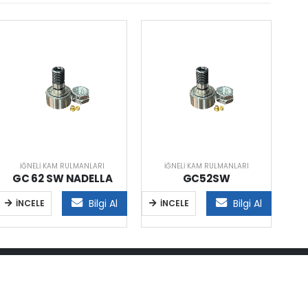
İĞNELI KAM RULMANLARI
İĞNELI KAM RULMANLARI
GC 62 SW NADELLA
GC52SW
Bilgi Al
Bilgi Al
İNCELE
İNCELE