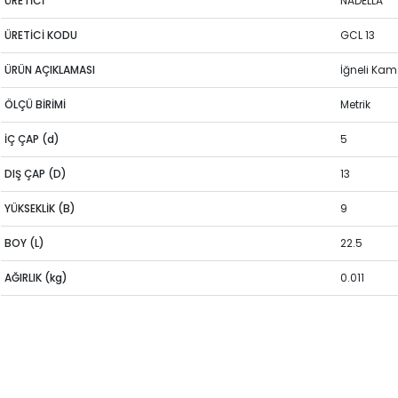
ÜRETİCİ
NADELLA
ÜRETİCİ KODU
GCL 13
ÜRÜN AÇIKLAMASI
İğneli Ka
ÖLÇÜ BİRİMİ
Metrik
İÇ ÇAP (d)
5
DIŞ ÇAP (D)
13
YÜKSEKLİK (B)
9
BOY (L)
22.5
AĞIRLIK (kg)
0.011