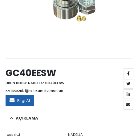
GC40EESW
ÜRÜN KODU:
NADELLA*GC40EESW
KATEGORİ:
İğneli Kam Rulmanları
Bilgi Al
AÇIKLAMA
ÜRETİCİ
NADELLA