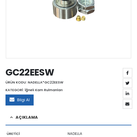
GC22EESW
ÜRÜN KODU:
NADELLA*GC22EESW
KATEGORİ:
İğneli Kam Rulmanları
Bilgi Al
AÇIKLAMA
ÜRETİCİ
NADELLA