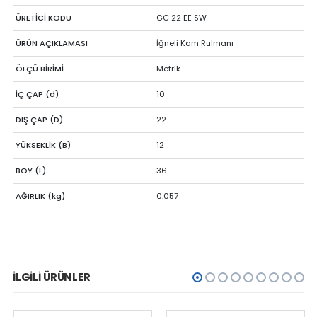
ÜRETİCİ KODU
GC 22 EE SW
ÜRÜN AÇIKLAMASI
İğneli Kam Rulmanı
ÖLÇÜ BİRİMİ
Metrik
İÇ ÇAP (d)
10
DIŞ ÇAP (D)
22
YÜKSEKLİK (B)
12
BOY (L)
36
AĞIRLIK (kg)
0.057
İLGILI ÜRÜNLER