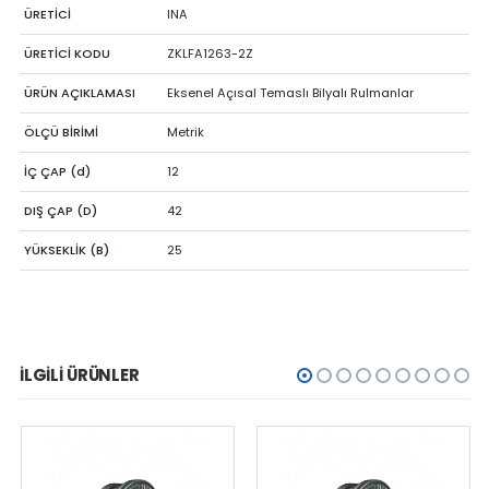
ÜRETİCİ
INA
ÜRETİCİ KODU
ZKLFA1263-2Z
ÜRÜN AÇIKLAMASI
Eksenel Açısal Temaslı Bilyalı Rulmanlar
ÖLÇÜ BİRİMİ
Metrik
İÇ ÇAP (d)
12
DIŞ ÇAP (D)
42
YÜKSEKLİK (B)
25
İLGILI ÜRÜNLER