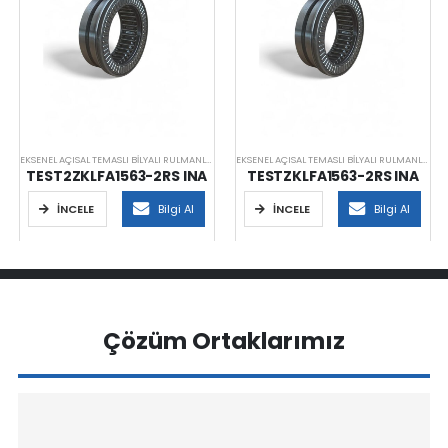
EKSENEL AÇISAL TEMASLI BILYALI RULMANLAR
EKSENEL AÇISAL TEMASLI BILYALI RULMANLAR
TEST2ZKLFA1563-2RS INA
TESTZKLFA1563-2RS INA
İNCELE
Bilgi Al
İNCELE
Bilgi Al
Çözüm Ortaklarımız