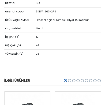
ÜRETİCİ
INA
ÜRETİCİ KODU
ZKLFA1263-2RS
ÜRÜN AÇIKLAMASI
Eksenel Açısal Temaslı Bilyalı Rulmanlar
ÖLÇÜ BİRİMİ
Metrik
İÇ ÇAP (d)
12
DIŞ ÇAP (D)
42
YÜKSEKLİK (B)
25
İLGILI ÜRÜNLER