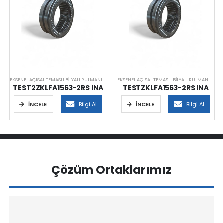
EKSENEL AÇISAL TEMASLI BILYALI RULMANLAR
EKSENEL AÇISAL TEMASLI BILYALI RULMANLAR
TEST2ZKLFA1563-2RS INA
TESTZKLFA1563-2RS INA
İNCELE
Bilgi Al
İNCELE
Bilgi Al
Çözüm Ortaklarımız