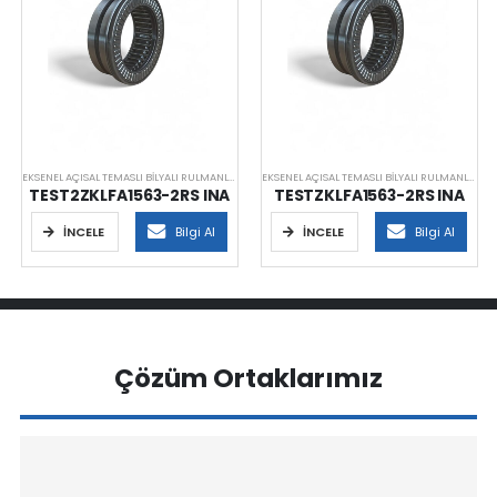
EKSENEL AÇISAL TEMASLI BILYALI RULMANLAR
EKSENEL AÇISAL TEMASLI BILYALI RULMANLAR
TEST2ZKLFA1563-2RS INA
TESTZKLFA1563-2RS INA
İNCELE
Bilgi Al
İNCELE
Bilgi Al
Çözüm Ortaklarımız