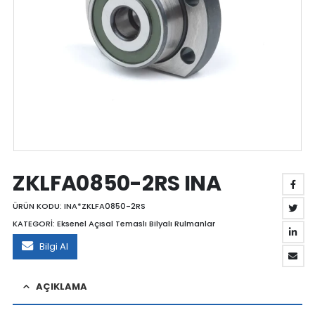
ZKLFA0850-2RS INA
ÜRÜN KODU:
INA*ZKLFA0850-2RS
KATEGORİ:
Eksenel Açısal Temaslı Bilyalı Rulmanlar
Bilgi Al
AÇIKLAMA