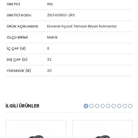
ÜRETİCİ
INA
ÜRETİCİ KODU
ZKLFA0850-2RS
ÜRÜN AÇIKLAMASI
Eksenel Açısal Temaslı Bilyalı Rulmanlar
ÖLÇÜ BİRİMİ
Metrik
İÇ ÇAP (d)
8
DIŞ ÇAP (D)
32
YÜKSEKLİK (B)
20
İLGILI ÜRÜNLER