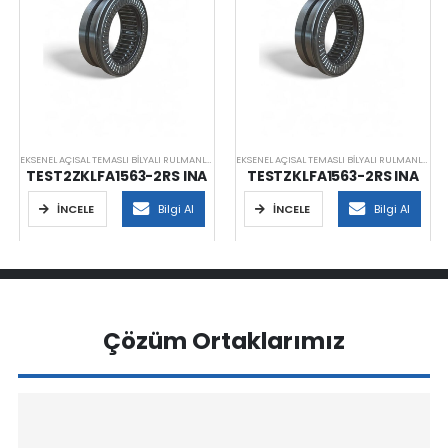
EKSENEL AÇISAL TEMASLI BILYALI RULMANLAR
EKSENEL AÇISAL TEMASLI BILYALI RULMANLAR
TEST2ZKLFA1563-2RS INA
TESTZKLFA1563-2RS INA
İNCELE
Bilgi Al
İNCELE
Bilgi Al
Çözüm Ortaklarımız