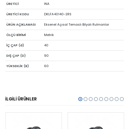
ÜRETİCİ
INA
ÜRETİCİ KODU
DKLFA40140-2RS
ÜRÜN AÇIKLAMASI
Eksenel Açısal Temaslı Bilyalı Rulmanlar
ÖLÇÜ BİRİMİ
Metrik
İÇ ÇAP (d)
40
DIŞ ÇAP (D)
90
YÜKSEKLİK (B)
60
İLGILI ÜRÜNLER