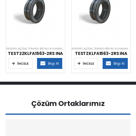
EKSENEL AÇISAL TEMASLI BILYALI RULMANLAR
EKSENEL AÇISAL TEMASLI BILYALI RULMANLAR
TEST2ZKLFA1563-2RS INA
TESTZKLFA1563-2RS INA
İNCELE
Bilgi Al
İNCELE
Bilgi Al
Çözüm Ortaklarımız