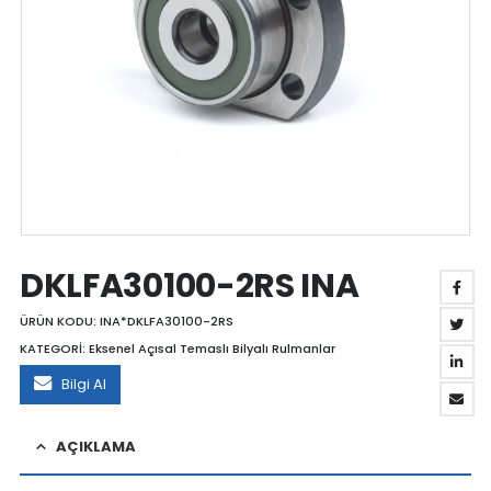
DKLFA30100-2RS INA
ÜRÜN KODU:
INA*DKLFA30100-2RS
KATEGORİ:
Eksenel Açısal Temaslı Bilyalı Rulmanlar
Bilgi Al
AÇIKLAMA