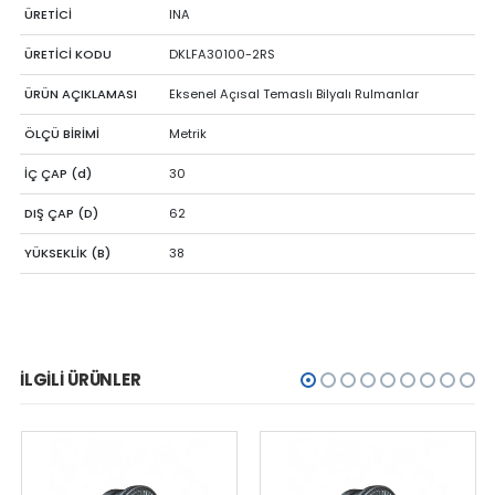
ÜRETİCİ
INA
ÜRETİCİ KODU
DKLFA30100-2RS
ÜRÜN AÇIKLAMASI
Eksenel Açısal Temaslı Bilyalı Rulmanlar
ÖLÇÜ BİRİMİ
Metrik
İÇ ÇAP (d)
30
DIŞ ÇAP (D)
62
YÜKSEKLİK (B)
38
İLGILI ÜRÜNLER