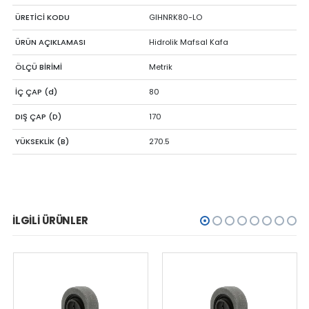
ÜRETİCİ KODU
GIHNRK80-LO
ÜRÜN AÇIKLAMASI
Hidrolik Mafsal Kafa
ÖLÇÜ BİRİMİ
Metrik
İÇ ÇAP (d)
80
DIŞ ÇAP (D)
170
YÜKSEKLİK (B)
270.5
İLGILI ÜRÜNLER