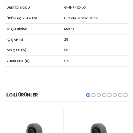
ÜRETİCİ KODU
GIHNRK12-LO
ÜRÜN AÇIKLAMASI
Hidrolik Mafsal Kafa
ÖLÇÜ BİRİMİ
Metrik
İÇ ÇAP (d)
25
DIŞ ÇAP (D)
58
YÜKSEKLİK (B)
94
İLGILI ÜRÜNLER