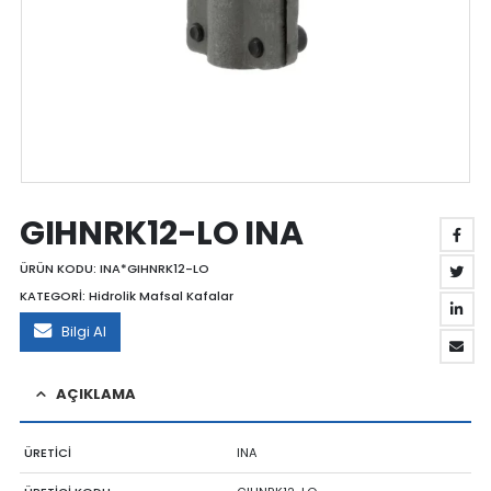
GIHNRK12-LO INA
ÜRÜN KODU:
INA*GIHNRK12-LO
KATEGORİ:
Hidrolik Mafsal Kafalar
Bilgi Al
AÇIKLAMA
ÜRETİCİ
INA