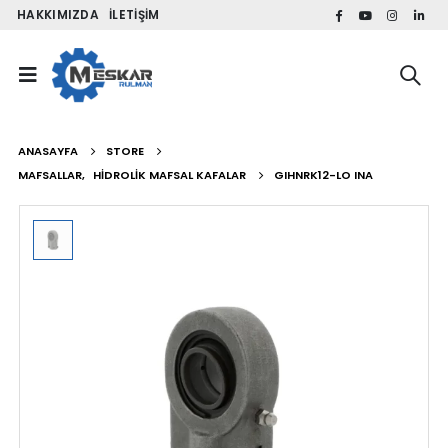
HAKKIMIZDA
İLETIŞIM
ANASAYFA
STORE
MAFSALLAR
,
HIDROLIK MAFSAL KAFALAR
GIHNRK12-LO INA