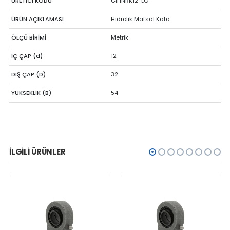
ÜRETİCİ KODU
GIHNRK12-LO
ÜRÜN AÇIKLAMASI
Hidrolik Mafsal Kafa
ÖLÇÜ BİRİMİ
Metrik
İÇ ÇAP (d)
12
DIŞ ÇAP (D)
32
YÜKSEKLİK (B)
54
İLGILI ÜRÜNLER