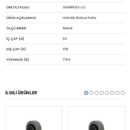
ÜRETİCİ KODU
GIHNRK50-LO
ÜRÜN AÇIKLAMASI
Hidrolik Mafsal Kafa
ÖLÇÜ BİRİMİ
Metrik
İÇ ÇAP (d)
50
DIŞ ÇAP (D)
108
YÜKSEKLİK (B)
179.5
İLGILI ÜRÜNLER