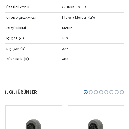
ÜRETİCİ KODU
GIHNRK160-LO
ÜRÜN AÇIKLAMASI
Hidrolik Mafsal Kafa
ÖLÇÜ BİRİMİ
Metrik
İÇ ÇAP (d)
160
DIŞ ÇAP (D)
326
YÜKSEKLİK (B)
488
İLGILI ÜRÜNLER