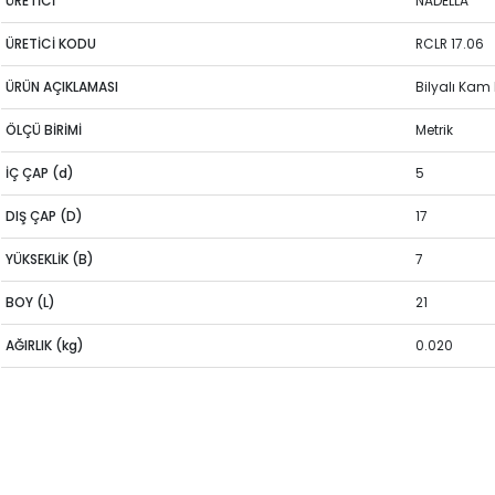
ÜRETİCİ
NADELLA
ÜRETİCİ KODU
RCLR 17.06
ÜRÜN AÇIKLAMASI
Bilyalı Kam
ÖLÇÜ BİRİMİ
Metrik
İÇ ÇAP (d)
5
DIŞ ÇAP (D)
17
YÜKSEKLİK (B)
7
BOY (L)
21
AĞIRLIK (kg)
0.020