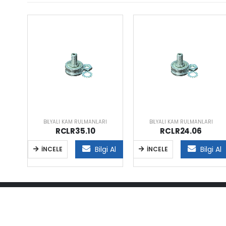
I
BILYALI KAM RULMANLARI
BILYALI KAM RULMANLARI
RCLR35.10
RCLR24.06
i Al
Bilgi Al
Bilgi Al
İNCELE
İNCELE