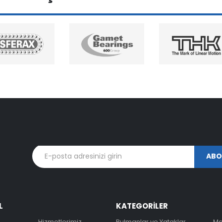
L
KATEGORİLER
Hizmetlerimiz
Rulmanlar ve Yataklar
Ma