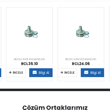
BILYALI KAM RULMANLARI
BILYALI KAM RULMANLARI
RCL35.10
RCL24.06
Bilgi Al
Bilgi Al
İNCELE
İNCELE
Çözüm Ortaklarımız