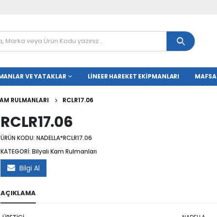
MANLAR VE YATAKLAR
LINEER HAREKET EKIPMANLARI
MAFSA
 KAM RULMANLARI
RCLR17.06
RCLR17.06
ÜRÜN KODU:
NADELLA*RCLR17.06
KATEGORİ:
Bilyalı Kam Rulmanları
Bilgi Al
AÇIKLAMA