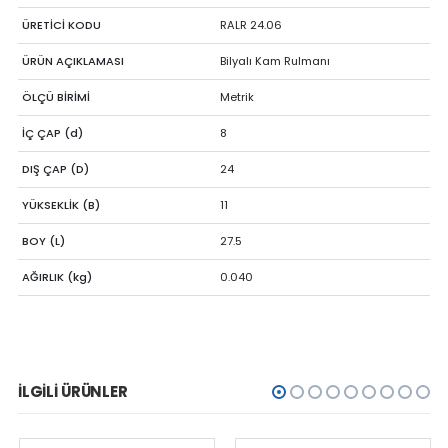
ÜRETİCİ KODU
RALR 24.06
ÜRÜN AÇIKLAMASI
Bilyalı Kam Rulmanı
ÖLÇÜ BİRİMİ
Metrik
İÇ ÇAP (d)
8
DIŞ ÇAP (D)
24
YÜKSEKLİK (B)
11
BOY (L)
27.5
AĞIRLIK (kg)
0.040
İLGILI ÜRÜNLER