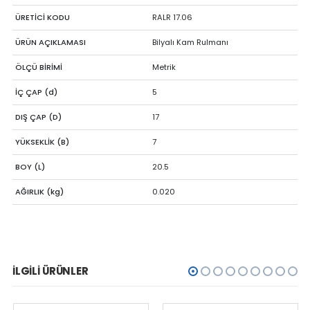
ÜRETİCİ KODU
RALR 17.06
ÜRÜN AÇIKLAMASI
Bilyalı Kam Rulmanı
ÖLÇÜ BİRİMİ
Metrik
İÇ ÇAP (d)
5
DIŞ ÇAP (D)
17
YÜKSEKLİK (B)
7
BOY (L)
20.5
AĞIRLIK (kg)
0.020
İLGILI ÜRÜNLER