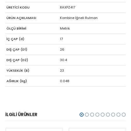
ÜRETİCİ KODU
RAXPZ417
ÜRÜN AÇIKLAMASI
Kombine İğneli Rulman
ÖLÇÜ BİRİMİ
Metrik
İÇ ÇAP (d)
17
DIŞ ÇAP (D1)
26
DIŞ ÇAP (D2)
30.4
YÜKSEKLİK (B)
23
AĞIRLIK (kg)
0.048
İLGILI ÜRÜNLER