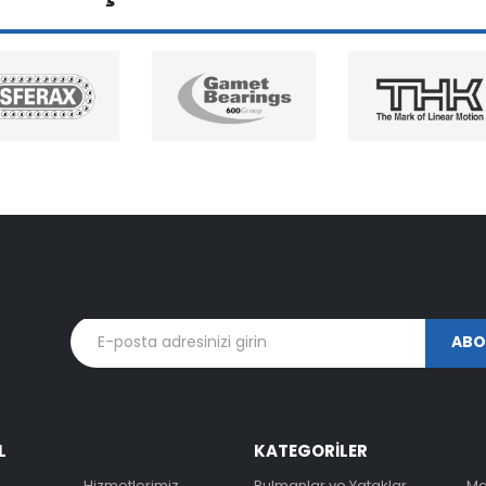
L
KATEGORİLER
Hizmetlerimiz
Rulmanlar ve Yataklar
Ma