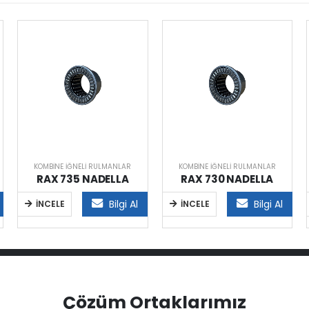
KOMBINE İĞNELI RULMANLAR
KOMBINE İĞNELI RULMANLAR
RAX 735 NADELLA
RAX 730 NADELLA
Bilgi Al
Bilgi Al
İNCELE
İNCELE
Çözüm Ortaklarımız