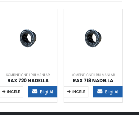
KOMBINE İĞNELI RULMANLAR
KOMBINE İĞNELI RULMANLAR
K
RAX 720 NADELLA
RAX 718 NADELLA
Bilgi Al
Bilgi Al
İNCELE
İNCELE