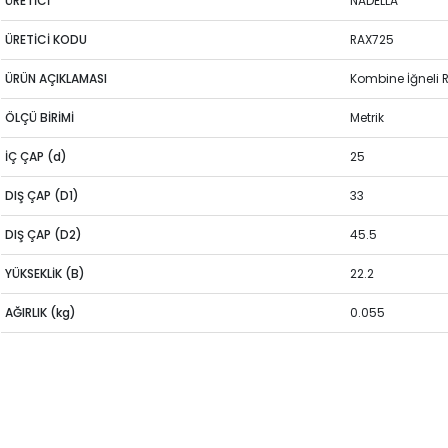
ÜRETİCİ
NADELLA
ÜRETİCİ KODU
RAX725
ÜRÜN AÇIKLAMASI
Kombine İğneli
ÖLÇÜ BİRİMİ
Metrik
İÇ ÇAP (d)
25
DIŞ ÇAP (D1)
33
DIŞ ÇAP (D2)
45.5
YÜKSEKLİK (B)
22.2
AĞIRLIK (kg)
0.055