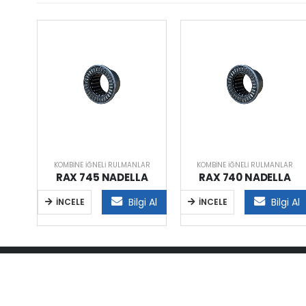
AR
KOMBINE İĞNELI RULMANLAR
KOMBINE İĞNELI RULMANLAR
A
RAX 745 NADELLA
RAX 740 NADELLA
i Al
Bilgi Al
Bilgi Al
İNCELE
İNCELE