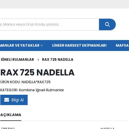
MANLAR VE YATAKLAR
LINEER HAREKET EKIPMANLARI
MAFSA
 İĞNELI RULMANLAR
RAX 725 NADELLA
RAX 725 NADELLA
ÜRÜN KODU:
NADELLA*RAX725
KATEGORİ:
Kombine İğneli Rulmanlar
Bilgi Al
AÇIKLAMA