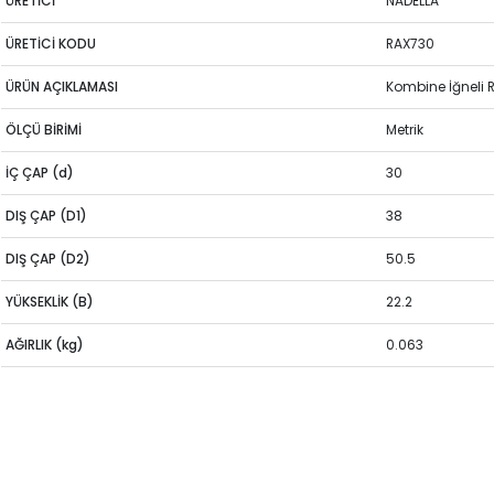
ÜRETİCİ
NADELLA
ÜRETİCİ KODU
RAX730
ÜRÜN AÇIKLAMASI
Kombine İğneli
ÖLÇÜ BİRİMİ
Metrik
İÇ ÇAP (d)
30
DIŞ ÇAP (D1)
38
DIŞ ÇAP (D2)
50.5
YÜKSEKLİK (B)
22.2
AĞIRLIK (kg)
0.063