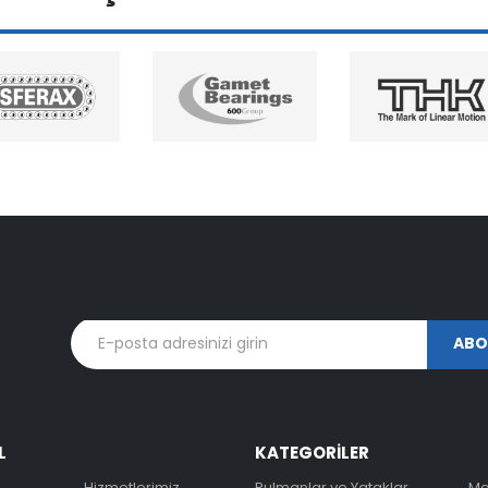
L
KATEGORİLER
Hizmetlerimiz
Rulmanlar ve Yataklar
Ma