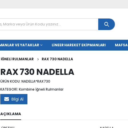
MANLAR VE YATAKLAR
LINEER HAREKET EKIPMANLARI
MAFSA
 İĞNELI RULMANLAR
RAX 730 NADELLA
RAX 730 NADELLA
ÜRÜN KODU:
NADELLA*RAX730
KATEGORİ:
Kombine İğneli Rulmanlar
Bilgi Al
AÇIKLAMA