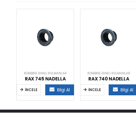
AR
KOMBINE İĞNELI RULMANLAR
KOMBINE İĞNELI RULMANLAR
A
RAX 745 NADELLA
RAX 740 NADELLA
i Al
Bilgi Al
Bilgi Al
İNCELE
İNCELE