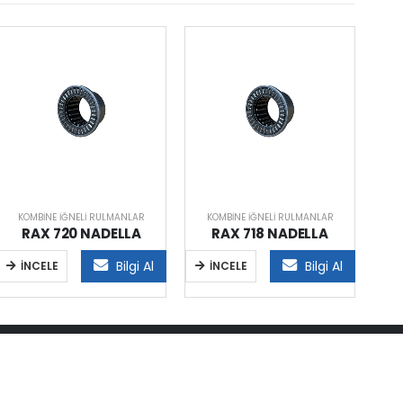
KOMBINE İĞNELI RULMANLAR
KOMBINE İĞNELI RULMANLAR
K
RAX 720 NADELLA
RAX 718 NADELLA
Bilgi Al
Bilgi Al
İNCELE
İNCELE