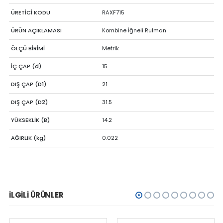
ÜRETİCİ KODU
RAXF715
ÜRÜN AÇIKLAMASI
Kombine İğneli Rulman
ÖLÇÜ BİRİMİ
Metrik
İÇ ÇAP (d)
15
DIŞ ÇAP (D1)
21
DIŞ ÇAP (D2)
31.5
YÜKSEKLİK (B)
14.2
AĞIRLIK (kg)
0.022
İLGILI ÜRÜNLER