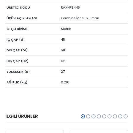
ÜRETİCİ KODU
RAXNPZ445
ÜRÜN AÇIKLAMASI
Kombine İğneli Rulman
ÖLÇÜ BİRİMİ
Metrik
İÇ ÇAP (d)
45
DIŞ ÇAP (D1)
58
DIŞ ÇAP (D2)
66
YÜKSEKLİK (B)
27
AĞIRLIK (kg)
0.216
İLGILI ÜRÜNLER