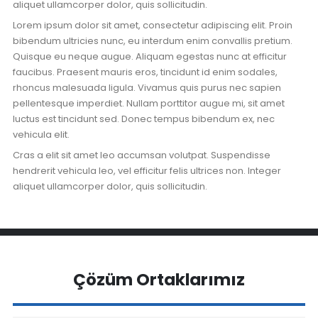
aliquet ullamcorper dolor, quis sollicitudin.
Lorem ipsum dolor sit amet, consectetur adipiscing elit. Proin
bibendum ultricies nunc, eu interdum enim convallis pretium.
Quisque eu neque augue. Aliquam egestas nunc at efficitur
faucibus. Praesent mauris eros, tincidunt id enim sodales,
rhoncus malesuada ligula. Vivamus quis purus nec sapien
pellentesque imperdiet. Nullam porttitor augue mi, sit amet
luctus est tincidunt sed. Donec tempus bibendum ex, nec
vehicula elit.
Cras a elit sit amet leo accumsan volutpat. Suspendisse
hendrerit vehicula leo, vel efficitur felis ultrices non. Integer
aliquet ullamcorper dolor, quis sollicitudin.
Çözüm Ortaklarımız