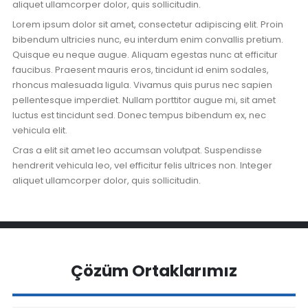
aliquet ullamcorper dolor, quis sollicitudin.
Lorem ipsum dolor sit amet, consectetur adipiscing elit. Proin
bibendum ultricies nunc, eu interdum enim convallis pretium.
Quisque eu neque augue. Aliquam egestas nunc at efficitur
faucibus. Praesent mauris eros, tincidunt id enim sodales,
rhoncus malesuada ligula. Vivamus quis purus nec sapien
pellentesque imperdiet. Nullam porttitor augue mi, sit amet
luctus est tincidunt sed. Donec tempus bibendum ex, nec
vehicula elit.
Cras a elit sit amet leo accumsan volutpat. Suspendisse
hendrerit vehicula leo, vel efficitur felis ultrices non. Integer
aliquet ullamcorper dolor, quis sollicitudin.
Çözüm Ortaklarımız