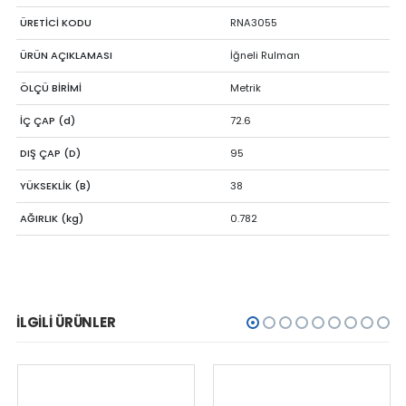
ÜRETİCİ KODU
RNA3055
ÜRÜN AÇIKLAMASI
İğneli Rulman
ÖLÇÜ BİRİMİ
Metrik
İÇ ÇAP (d)
72.6
DIŞ ÇAP (D)
95
YÜKSEKLİK (B)
38
AĞIRLIK (kg)
0.782
İLGILI ÜRÜNLER