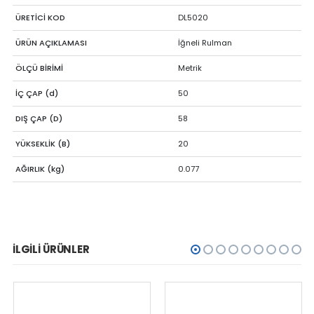
ÜRETİCİ KOD
DL5020
ÜRÜN AÇIKLAMASI
İğneli Rulman
ÖLÇÜ BİRİMİ
Metrik
İÇ ÇAP (d)
50
DIŞ ÇAP (D)
58
YÜKSEKLİK (B)
20
AĞIRLIK (kg)
0.077
İLGILI ÜRÜNLER