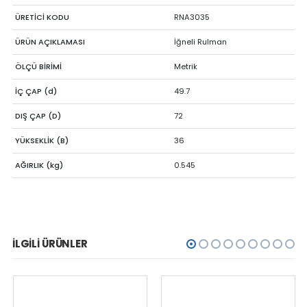
ÜRETİCİ KODU
RNA3035
ÜRÜN AÇIKLAMASI
İğneli Rulman
ÖLÇÜ BİRİMİ
Metrik
İÇ ÇAP (d)
49.7
DIŞ ÇAP (D)
72
YÜKSEKLİK (B)
36
AĞIRLIK (kg)
0.545
İLGILI ÜRÜNLER