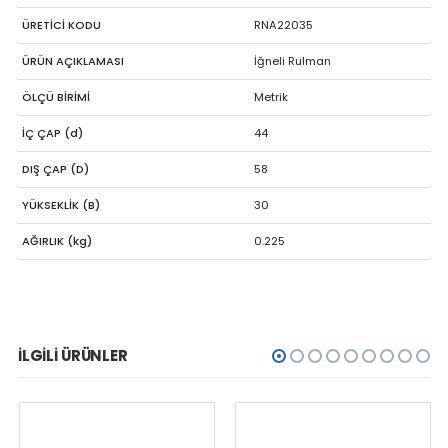
ÜRETİCİ KODU
RNA22035
ÜRÜN AÇIKLAMASI
İğneli Rulman
ÖLÇÜ BİRİMİ
Metrik
İÇ ÇAP (d)
44
DIŞ ÇAP (D)
58
YÜKSEKLİK (B)
30
AĞIRLIK (kg)
0.225
İLGILI ÜRÜNLER