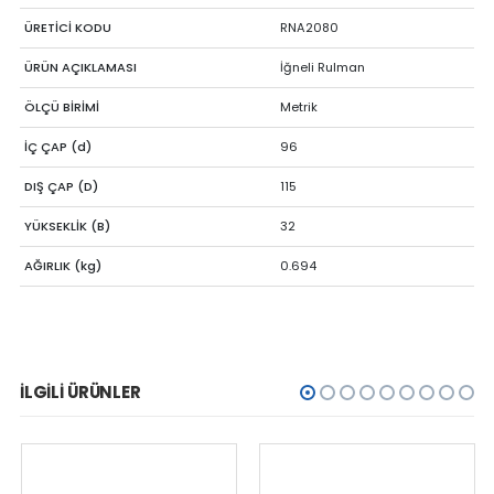
ÜRETİCİ KODU
RNA2080
ÜRÜN AÇIKLAMASI
İğneli Rulman
ÖLÇÜ BİRİMİ
Metrik
İÇ ÇAP (d)
96
DIŞ ÇAP (D)
115
YÜKSEKLİK (B)
32
AĞIRLIK (kg)
0.694
İLGILI ÜRÜNLER