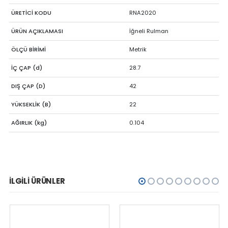
ÜRETİCİ KODU
RNA2020
ÜRÜN AÇIKLAMASI
İğneli Rulman
ÖLÇÜ BİRİMİ
Metrik
İÇ ÇAP (d)
28.7
DIŞ ÇAP (D)
42
YÜKSEKLİK (B)
22
AĞIRLIK (kg)
0.104
İLGILI ÜRÜNLER