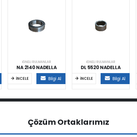
İĞNELI RULMANLAR
İĞNELI RULMANLAR
NA 2140 NADELLA
DL 5520 NADELLA
Bilgi Al
Bilgi Al
İNCELE
İNCELE
Çözüm Ortaklarımız