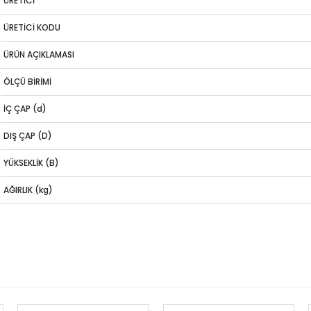
ÜRETİCİ
ÜRETİCİ KODU
ÜRÜN AÇIKLAMASI
ÖLÇÜ BİRİMİ
İÇ ÇAP (d)
DIŞ ÇAP (D)
YÜKSEKLİK (B)
AĞIRLIK (kg)