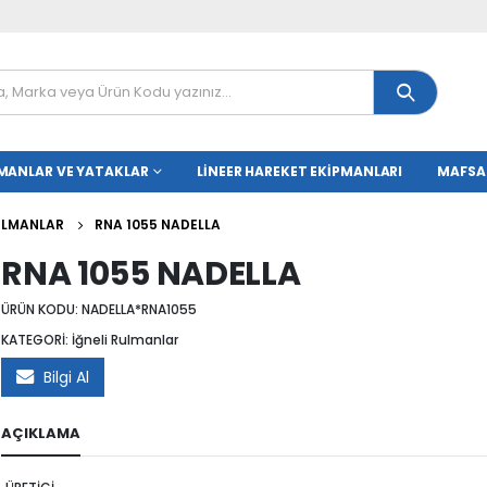
MANLAR VE YATAKLAR
LINEER HAREKET EKIPMANLARI
MAFSA
RULMANLAR
RNA 1055 NADELLA
RNA 1055 NADELLA
ÜRÜN KODU:
NADELLA*RNA1055
KATEGORİ:
İğneli Rulmanlar
Bilgi Al
AÇIKLAMA