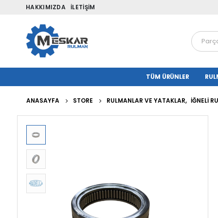
HAKKIMIZDA
İLETIŞIM
TÜM ÜRÜNLER
RUL
ANASAYFA
STORE
RULMANLAR VE YATAKLAR
,
İĞNELI 