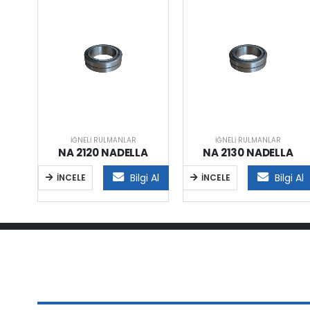
İĞNELI RULMANLAR
İĞNELI RULMANLAR
A
NA 2120 NADELLA
NA 2130 NADELLA
i Al
Bilgi Al
Bilgi Al
İNCELE
İNCELE