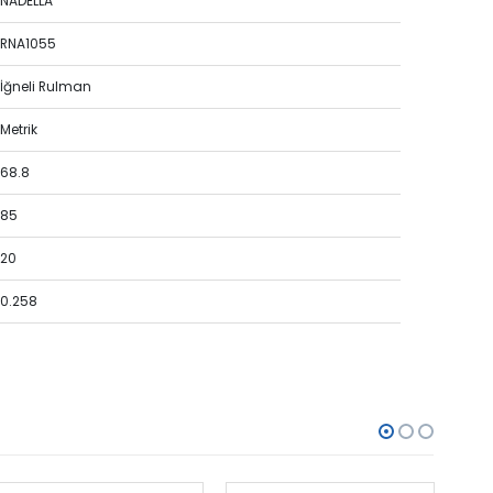
NADELLA
RNA1055
İğneli Rulman
Metrik
68.8
85
20
0.258