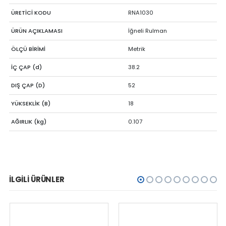
ÜRETİCİ KODU
RNA1030
ÜRÜN AÇIKLAMASI
İğneli Rulman
ÖLÇÜ BİRİMİ
Metrik
İÇ ÇAP (d)
38.2
DIŞ ÇAP (D)
52
YÜKSEKLİK (B)
18
AĞIRLIK (kg)
0.107
İLGILI ÜRÜNLER