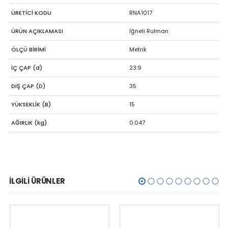
ÜRETİCİ KODU
RNA1017
ÜRÜN AÇIKLAMASI
İğneli Rulman
ÖLÇÜ BİRİMİ
Metrik
İÇ ÇAP (d)
23.9
DIŞ ÇAP (D)
35
YÜKSEKLİK (B)
15
AĞIRLIK (kg)
0.047
İLGILI ÜRÜNLER