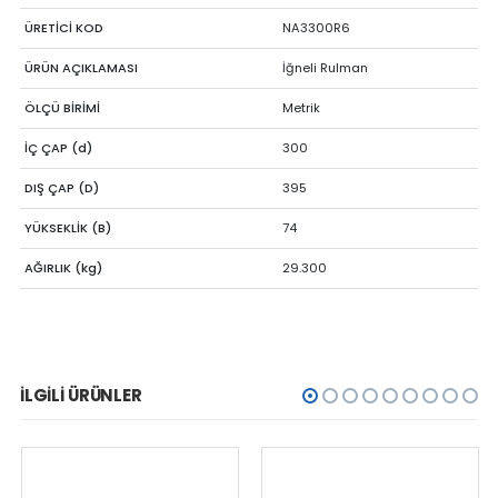
ÜRETİCİ KOD
NA3300R6
ÜRÜN AÇIKLAMASI
İğneli Rulman
ÖLÇÜ BİRİMİ
Metrik
İÇ ÇAP (d)
300
DIŞ ÇAP (D)
395
YÜKSEKLİK (B)
74
AĞIRLIK (kg)
29.300
İLGILI ÜRÜNLER