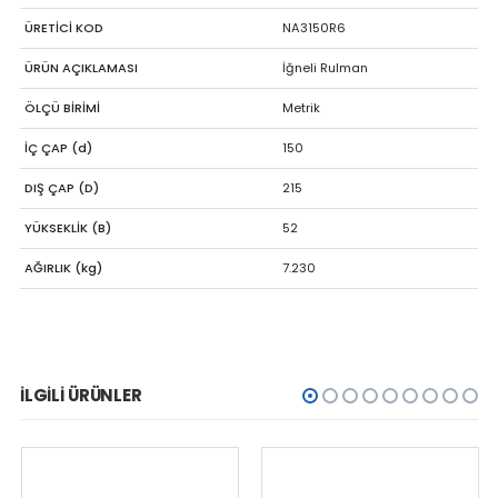
ÜRETİCİ KOD
NA3150R6
ÜRÜN AÇIKLAMASI
İğneli Rulman
ÖLÇÜ BİRİMİ
Metrik
İÇ ÇAP (d)
150
DIŞ ÇAP (D)
215
YÜKSEKLİK (B)
52
AĞIRLIK (kg)
7.230
İLGILI ÜRÜNLER