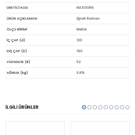
ÜRETİCİ KOD
NA3130R6
ÜRÜN AÇIKLAMASI
İğneli Rulman
ÖLÇÜ BİRİMİ
Metrik
İÇ ÇAP (d)
130
DIŞ ÇAP (D)
190
YÜKSEKLİK (B)
52
AĞIRLIK (kg)
5.815
İLGILI ÜRÜNLER