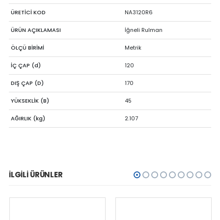
ÜRETİCİ KOD
NA3120R6
ÜRÜN AÇIKLAMASI
İğneli Rulman
ÖLÇÜ BİRİMİ
Metrik
İÇ ÇAP (d)
120
DIŞ ÇAP (D)
170
YÜKSEKLİK (B)
45
AĞIRLIK (kg)
2.107
İLGILI ÜRÜNLER