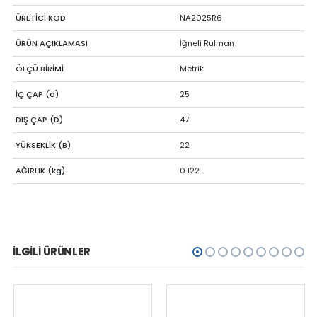
ÜRETİCİ KOD
NA2025R6
ÜRÜN AÇIKLAMASI
İğneli Rulman
ÖLÇÜ BİRİMİ
Metrik
İÇ ÇAP (d)
25
DIŞ ÇAP (D)
47
YÜKSEKLİK (B)
22
AĞIRLIK (kg)
0.122
İLGILI ÜRÜNLER